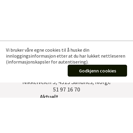
Vi bruker våre egne cookies til å huske din
innloggingsinformasjon etter at du har lukket nettleseren
(informasjonskapsler for autentisering).
Godkjenn cookies
Germann Vervik EFTF AS
Nikkelveien 3
,
4313 Sandnes, Norge
51 97 16 70
Aktuelt
Kontakt
Om oss