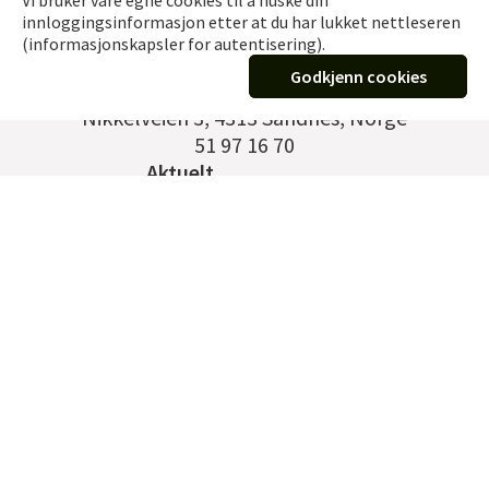
Vi bruker våre egne cookies til å huske din
innloggingsinformasjon etter at du har lukket nettleseren
(informasjonskapsler for autentisering).
Godkjenn cookies
Germann Vervik EFTF AS
Nikkelveien 3
,
4313 Sandnes, Norge
51 97 16 70
Aktuelt
Kontakt
Om oss
Ansatte
Historien
Personvernerklæring
Salgsbetingelser