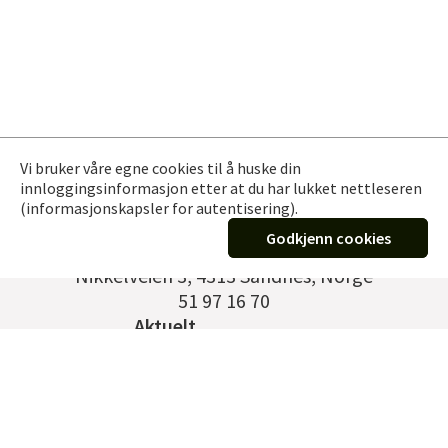
Vi bruker våre egne cookies til å huske din
innloggingsinformasjon etter at du har lukket nettleseren
(informasjonskapsler for autentisering).
Godkjenn cookies
Germann Vervik EFTF AS
Nikkelveien 3
,
4313 Sandnes, Norge
51 97 16 70
Aktuelt
Kontakt
Om oss